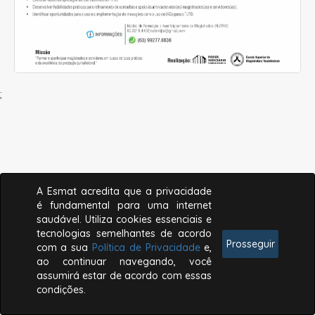
;
A Esmat acredita que a privacidade
é fundamental para uma internet
saudável. Utiliza cookies essenciais e
tecnologias semelhantes de acordo
Prosseguir
com a sua
Política de Privacidade
e,
ao continuar navegando, você
assumirá estar de acordo com essas
condições.